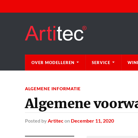
OVER MODELLEREN
SERVICE
WIN
ALGEMENE INFORMATIE
Algemene voorw
Posted
by
Artitec
on
December 11, 2020