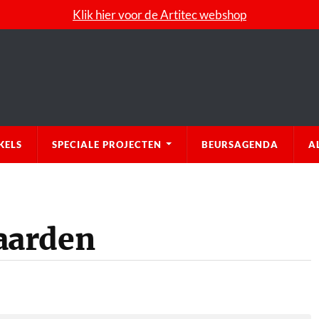
Klik hier voor de Artitec webshop
KELS
SPECIALE PROJECTEN
BEURSAGENDA
A
aarden