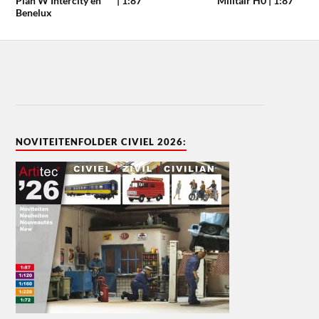
Plan W Intercity en
| 1:87
Militair H0 | 1:87
Benelux
NOVITEITENFOLDER CIVIEL 2026: