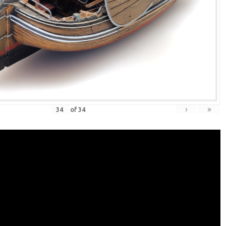
›
»
of
34