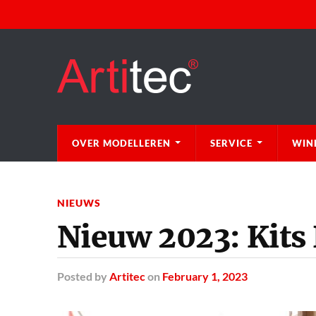
OVER MODELLEREN
SERVICE
WIN
NIEUWS
Nieuw 2023: Kits
Posted
by
Artitec
on
February 1, 2023