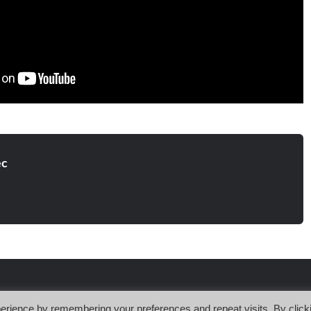
ec
erience by remembering your preferences and repeat visits. By click