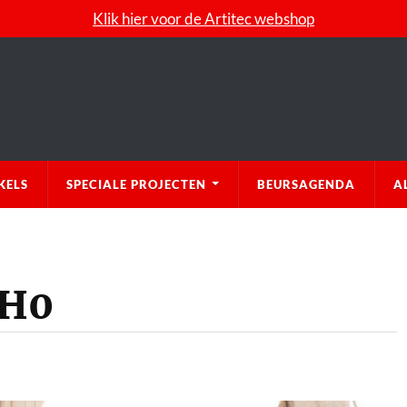
Klik hier voor de Artitec webshop
KELS
SPECIALE PROJECTEN
BEURSAGENDA
A
 H0