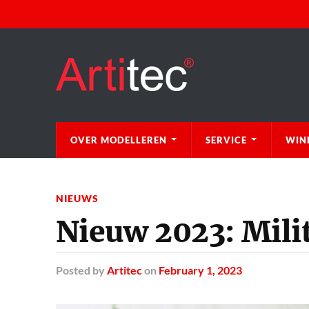
OVER MODELLEREN
SERVICE
WIN
NIEUWS
Nieuw 2023: Mili
Posted
by
Artitec
on
February 1, 2023