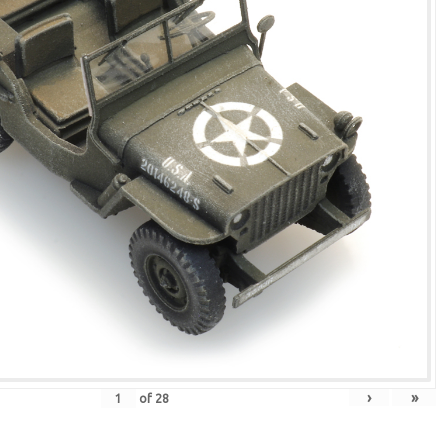
›
»
of
28