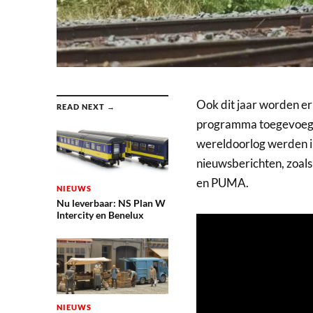
Ook dit jaar worden er
READ NEXT →
programma toegevoegd.
wereldoorlog werden i
nieuwsberichten, zoal
en PUMA.
NIEUWS
Nu leverbaar: NS Plan W
Intercity en Benelux
NIEUWS