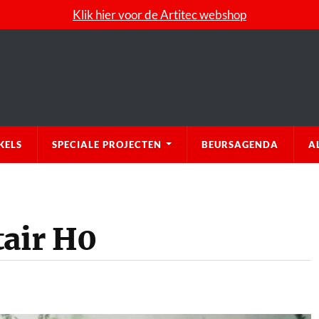
Klik hier voor de Artitec webshop
KELS
SPECIALE PROJECTEN
BEURSAGENDA
A
tair H0