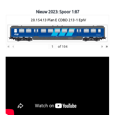
Nieuw 2023: Spoor 1:87
20.154.13 Plan E CDBD 213-1 EpIV
«
‹
›
»
of
104