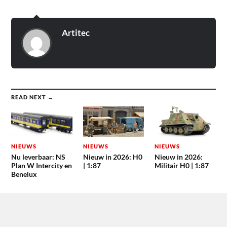
Artitec
READ NEXT →
NIEUWS
NIEUWS
NIEUWS
Nu leverbaar: NS
Nieuw in 2026: H0
Nieuw in 2026:
Plan W Intercity en
| 1:87
Militair H0 | 1:87
Benelux