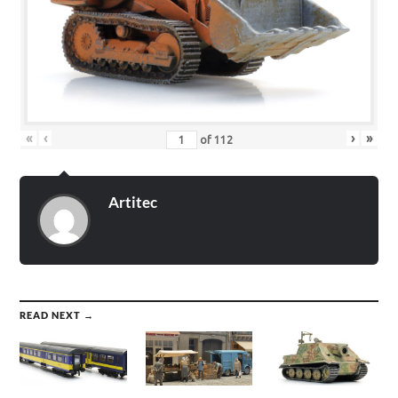
«
‹
›
»
of
112
Artitec
READ NEXT →