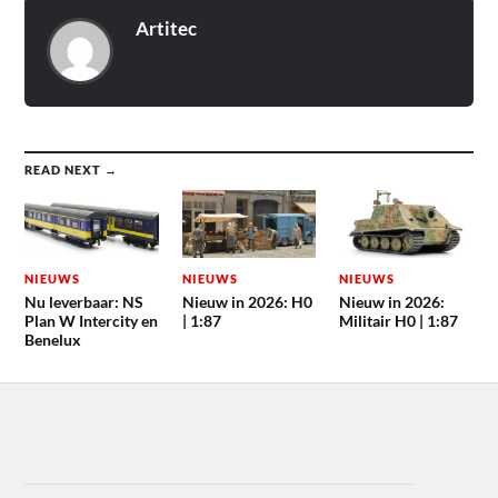
Artitec
READ NEXT →
NIEUWS
NIEUWS
NIEUWS
Nu leverbaar: NS
Nieuw in 2026: H0
Nieuw in 2026:
Plan W Intercity en
| 1:87
Militair H0 | 1:87
Benelux