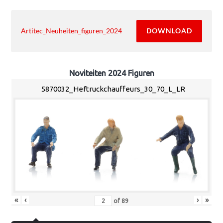
DOWNLOAD
Artitec_Neuheiten_figuren_2024
Noviteiten 2024 Figuren
5870032_Heftruckchauffeurs_30_70_L_LR
«
‹
›
»
of
89