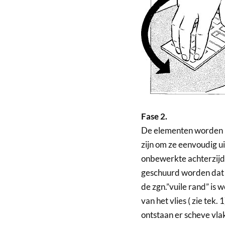
Fase 2.
De elementen worden nu
zijn om ze eenvoudig u
onbewerkte achterzijd
geschuurd worden dat d
de zgn.”vuile rand” is 
van het vlies ( zie tek.
ontstaan er scheve vlak