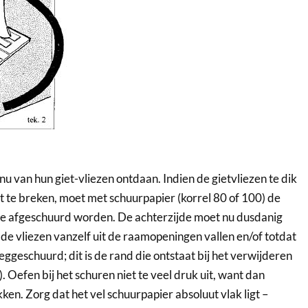
 van hun giet-vliezen ontdaan. Indien de gietvliezen te dik
it te breken, moet met schuurpapier (korrel 80 of 100) de
e afgeschuurd worden. De achterzijde moet nu dusdanig
e vliezen vanzelf uit de raamopeningen vallen en/of totdat
weggeschuurd; dit is de rand die ontstaat bij het verwijderen
 1). Oefen bij het schuren niet te veel druk uit, want dan
ken. Zorg dat het vel schuurpapier absoluut vlak ligt –