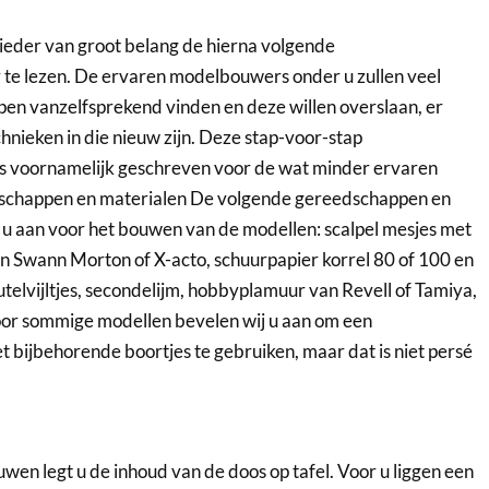
n ieder van groot belang de hierna volgende
 te lezen. De ervaren modelbouwers onder u zullen veel
n vanzelfsprekend vinden en deze willen overslaan, er
hnieken in die nieuw zijn. Deze stap-voor-stap
us voornamelijk geschreven voor de wat minder ervaren
chappen en materialen De volgende gereedschappen en
 u aan voor het bouwen van de modellen: scalpel mesjes met
n Swann Morton of X-acto, schuurpapier korrel 80 of 100 en
utelvijltjes, secondelijm, hobbyplamuur van Revell of Tamiya,
oor sommige modellen bevelen wij u aan om een
ijbehorende boortjes te gebruiken, maar dat is niet persé
wen legt u de inhoud van de doos op tafel. Voor u liggen een