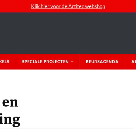
Klik hier voor de Artitec webshop
KELS
SPECIALE PROJECTEN
BEURSAGENDA
A
 en
ving