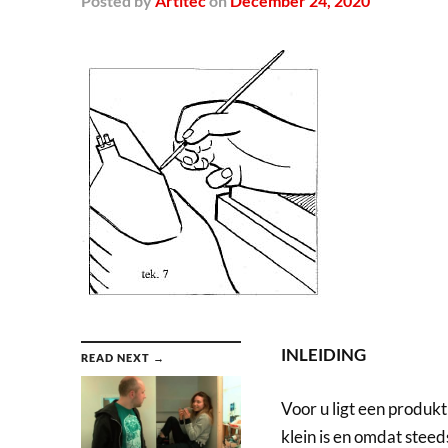
Posted
by
Artitec
on
December 24, 2020
INLEIDING
READ NEXT →
Voor u ligt een produk
klein is en omdat stee