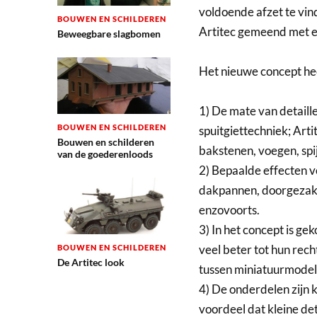
voldoende afzet te vi
BOUWEN EN SCHILDEREN
Artitec gemeend met e
Beweegbare slagbomen
Het nieuwe concept hee
1) De mate van detaille
BOUWEN EN SCHILDEREN
spuitgiettechniek; Artit
Bouwen en schilderen
bakstenen, voegen, spi
van de goederenloods
2) Bepaalde effecten 
dakpannen, doorgezakt
enzovoorts.
3) In het concept is g
veel beter tot hun rech
BOUWEN EN SCHILDEREN
De Artitec look
tussen miniatuurmodel
4) De onderdelen zijn k
voordeel dat kleine d