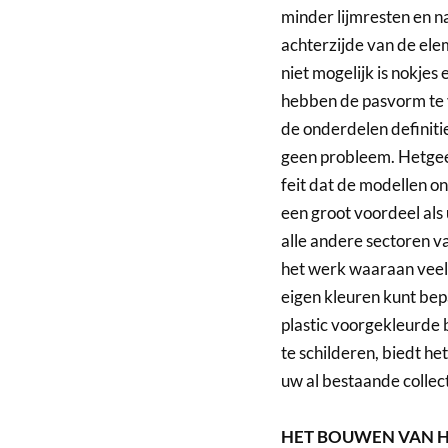
minder lijmresten en na
achterzijde van de ele
niet mogelijk is nokjes
hebben de pasvorm te 
de onderdelen definitief
geen probleem. Hetgeen
feit dat de modellen o
een groot voordeel als 
alle andere sectoren v
het werk waaraan veel 
eigen kleuren kunt bep
plastic voorgekleurde
te schilderen, biedt he
uw al bestaande collec
HET BOUWEN VAN 