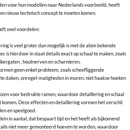
nden voor hun modellen naar Nederlands voorbeeld, heeft
en nieuw technisch concept te moeten komen.
ft veel voordelen:
ring is veel groter dan mogelijk is met de alom bekende
ec is hierdoor in staat details exact op schaal te maken, zoals
jkergaten , houtnerven en scharnieren.
vormen geen enkel probleem, zoals scheefliggende
e daken, onregel-matigheden in muren, niet haakse hoeken
ekozen voor bedrukte ramen, waardoor detaillering en schaal
t komen. Deze effecten en detaillering vormen het verschil
len en speelgoed.
lein in aantal, dat bespaart tijd en het heeft als bijkomend
etails niet meer gemonteerd hoeven te worden, waardoor