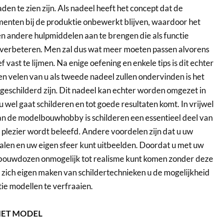
den te zien zijn. Als nadeel heeft het concept dat de
menten bij de produktie onbewerkt blijven, waardoor het
 en andere hulpmiddelen aan te brengen die als functie
verbeteren. Men zal dus wat meer moeten passen alvorens
 vast te lijmen. Na enige oefening en enkele tips is dit echter
 velen van u als tweede nadeel zullen ondervinden is het
ngeschilderd zijn. Dit nadeel kan echter worden omgezet in
u wel gaat schilderen en tot goede resultaten komt. In vrijwel
an de modelbouwhobby is schilderen een essentieel deel van
plezier wordt beleefd. Andere voordelen zijn dat u uw
alen en uw eigen sfeer kunt uitbeelden. Doordat u met uw
 bouwdozen onmogelijk tot realisme kunt komen zonder deze
t zich eigen maken van schildertechnieken u de mogelijkheid
tie modellen te verfraaien.
HET MODEL