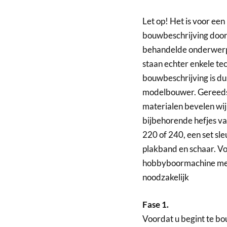
Let op! Het is voor ee
bouwbeschrijving door
behandelde onderwerpe
staan echter enkele tec
bouwbeschrijving is d
modelbouwer. Gereeds
materialen bevelen wij
bijbehorende hefjes va
220 of 240, een set sle
plakband en schaar. V
hobbyboormachine met b
noodzakelijk
Fase 1.
Voordat u begint te bou