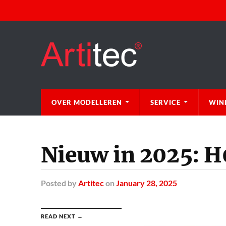
OVER MODELLEREN
SERVICE
WIN
Nieuw in 2025: H
Posted
by
Artitec
on
January 28, 2025
READ NEXT →