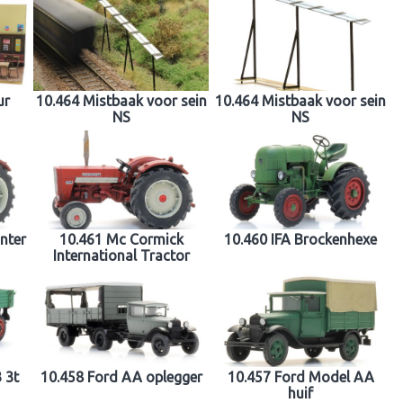
ur
10.464 Mistbaak voor sein
10.464 Mistbaak voor sein
NS
NS
nter
10.461 Mc Cormick
10.460 IFA Brockenhexe
International Tractor
 3t
10.458 Ford AA oplegger
10.457 Ford Model AA
huif