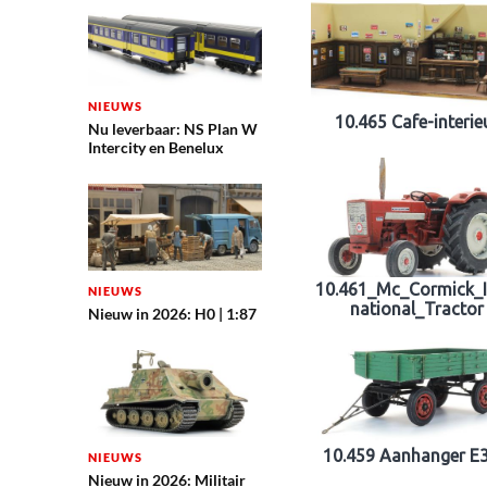
NIEUWS
10.465 Cafe-interie
Nu leverbaar: NS Plan W
Intercity en Benelux
10.461_Mc_Cormick_I
NIEUWS
national_Tractor
Nieuw in 2026: H0 | 1:87
10.459 Aanhanger E3
NIEUWS
Nieuw in 2026: Militair