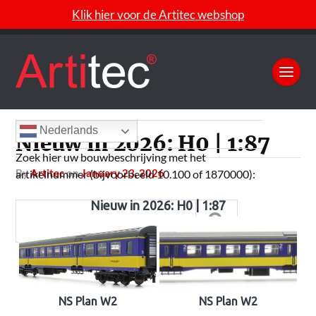
Klik hier voor de Artitec webshop
Nederlands
Nieuw in 2026: H0 | 1:87
Zoek hier uw bouwbeschrijving met het
by
Artitec
on
January 23, 2026
artikelnummer (bijvoorbeeld 10.100 of 1870000):
Nieuw in 2026: H0 | 1:87
NS Plan W2
NS Plan W2