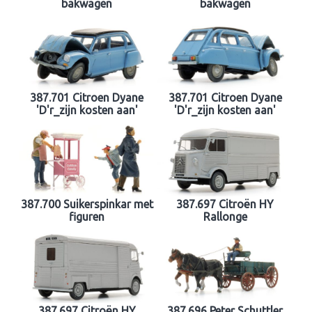
bakwagen
bakwagen
387.701 Citroen Dyane
387.701 Citroen Dyane
'D'r_zijn kosten aan'
'D'r_zijn kosten aan'
387.700 Suikerspinkar met
387.697 Citroën HY
figuren
Rallonge
387.697 Citroën HY
387.696 Peter Schuttler