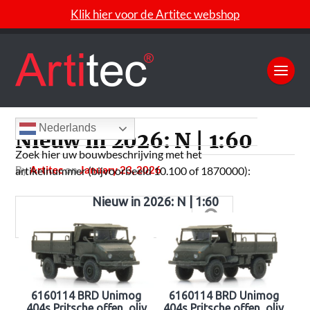
Klik hier voor de Artitec webshop
Nederlands
Nieuw in 2026: N | 1:60
Zoek hier uw bouwbeschrijving met het
by
Artitec
on
January 23, 2026
artikelnummer (bijvoorbeeld 10.100 of 1870000):
Nieuw in 2026: N | 1:60
6160114 BRD Unimog
6160114 BRD Unimog
404s Pritsche offen, oliv
404s Pritsche offen, oliv