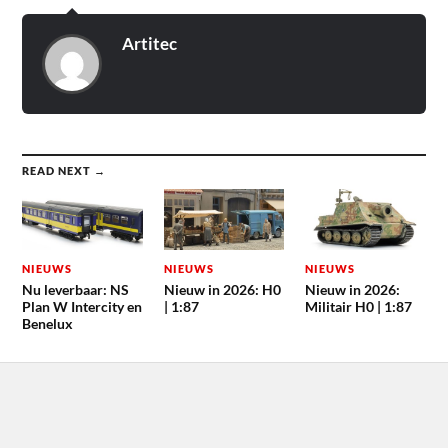
Artitec
READ NEXT →
NIEUWS
NIEUWS
NIEUWS
Nu leverbaar: NS
Nieuw in 2026: H0
Nieuw in 2026:
Plan W Intercity en
| 1:87
Militair H0 | 1:87
Benelux