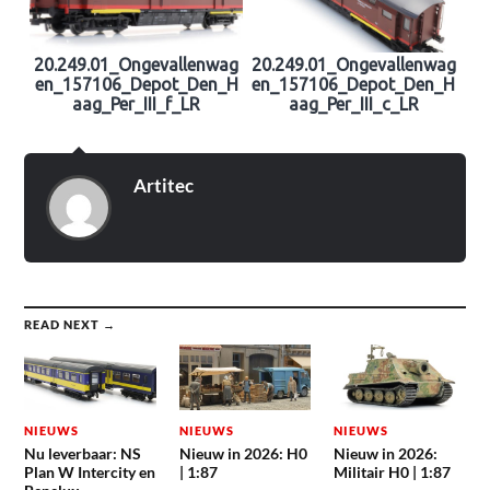
20.249.01_Ongevallenwag
20.249.01_Ongevallenwag
en_157106_Depot_Den_H
en_157106_Depot_Den_H
aag_Per_III_f_LR
aag_Per_III_c_LR
Artitec
READ NEXT →
NIEUWS
NIEUWS
NIEUWS
Nu leverbaar: NS
Nieuw in 2026: H0
Nieuw in 2026:
Plan W Intercity en
| 1:87
Militair H0 | 1:87