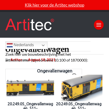
Klik hier voor de Artitec webshop
Nederlands
Ongevallenwagen
Zoek hier uw bouwbeschrijving met het
by
Artitec
on
August 18, 2021
artikelnummer (bijvoorbeeld 10.100 of 1870000):
Ongevallenwagen
20.249.05_Ongevallenwag
20.249.05_Ongevallenwag
en_511-
en_511-