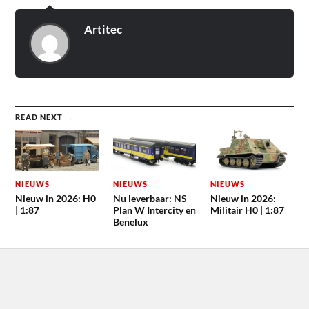
Artitec
READ NEXT →
NIEUWS
NIEUWS
NIEUWS
Nieuw in 2026: H0
Nu leverbaar: NS
Nieuw in 2026:
| 1:87
Plan W Intercity en
Militair H0 | 1:87
Benelux