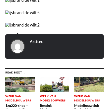
Artitec
READ NEXT →
WERK VAN
WERK VAN
WERK VAN
MODELBOUWERS
MODELBOUWERS
MODELBOUWERS
1zu220-shop –
Bentink
Modelbouwclub