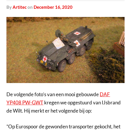
by
Artitec
on
December 16, 2020
De volgende foto’s van een mooi gebouwde
DAF
YP408 PW-GWT
kregen we opgestuurd van IJsbrand
de Wilt. Hij merkt er het volgende bij op:
”Op Eurospoor de gewonden transporter gekocht, het