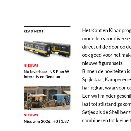
Het Kant en Klaar pro
READ NEXT →
modellen voor diverse 
direct uit de door op d
ook goed voor het make
nieuwe figurensets.
NIEUWS
Binnen de noviteiten i
Nu leverbaar: NS Plan W
Intercity en Benelux
Spijkstaal, Kamperen en
haringkar, waarvoor oo
Een wat minder geschikte
laat tot stilstand geko
Setjes als de Shell be
NIEUWS
combineren tot kleine
Nieuw in 2026: H0 | 1:87