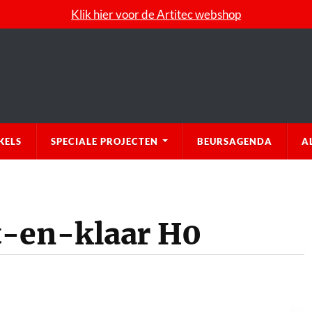
Klik hier voor de Artitec webshop
KELS
SPECIALE PROJECTEN
BEURSAGENDA
A
t-en-klaar H0