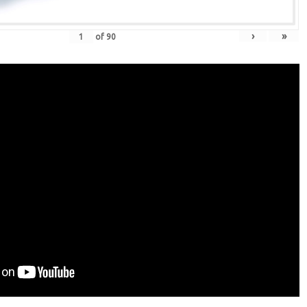
›
»
of
90