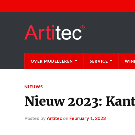
OVER MODELLEREN
SERVICE
WIN
NIEUWS
Nieuw 2023: Kan
Posted
by
Artitec
on
February 1, 2023