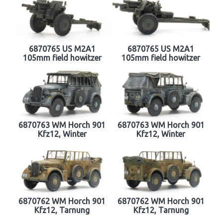
6870765 US M2A1
6870765 US M2A1
105mm field howitzer
105mm field howitzer
6870763 WM Horch 901
6870763 WM Horch 901
Kfz12, Winter
Kfz12, Winter
6870762 WM Horch 901
6870762 WM Horch 901
Kfz12, Tarnung
Kfz12, Tarnung