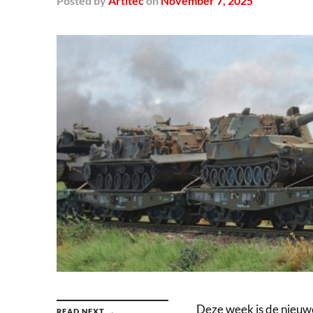
Posted
by
Artitec
on
November 7, 2025
Deze week is de nieuw
READ NEXT →