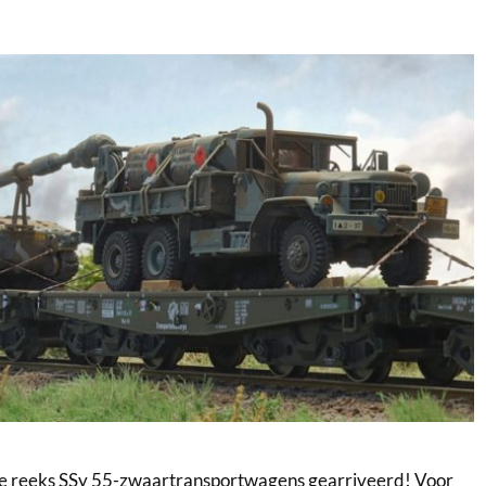
e reeks SSy 55-zwaartransportwagens gearriveerd! Voor