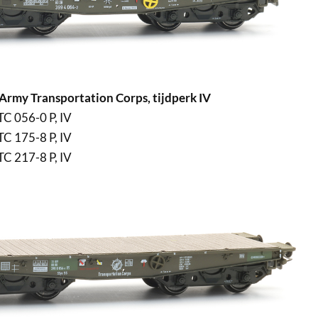
Army Transportation Corps, tijdperk IV
C 056-0 P, IV
C 175-8 P, IV
C 217-8 P, IV