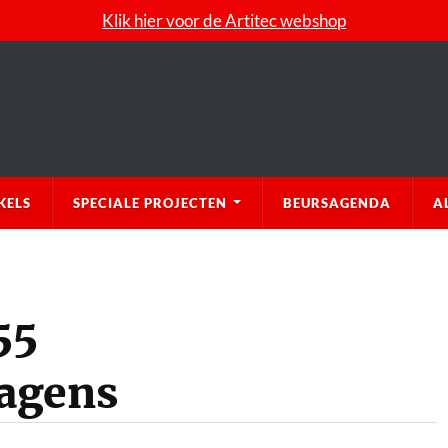
Klik hier voor de Artitec webshop
KELS
SPECIALE PROJECTEN
BEURSAGENDA
A
55
agens