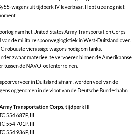
Sy55-wagens uit tijdperk IV leverbaar. Hebt u ze nog niet
 moment.
rlog nam het United States Army Transportation Corps
 van de militaire spoorweglogistiek in West-Duitsland over.
C robuuste vierassige wagons nodig om tanks,
ander zwaar materieel te vervoeren binnen de Amerikaanse
ter tussen de NAVO-oefenterreinen.
spoorvervoer in Duitsland afnam, werden veel van de
ens opgenomen in de vloot van de Deutsche Bundesbahn.
Army Transportation Corps, tijdperk III
C 554 687P, III
C 554 701P, III
C 554 936P, III