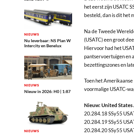
het eerst zijn USATC S
besteld, dan is dit het
Na de Tweede Wereldoo
NIEUWS
(USATC) een groot deel
Nu leverbaar: NS Plan W
Intercity en Benelux
Hiervoor had het USAT
pantservoertuigen en 
bezettingszones en la
Toen het Amerikaanse 
NIEUWS
voormalige USATC-wag
Nieuw in 2026: H0 | 1:87
Nieuw: United States 
20.284.18 SSy55 USAT
20.284.19 SSy55 USAT
20.284.20 SSy55 USAT
NIEUWS