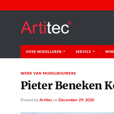
OVER MODELLEREN
SERVICE
WIN
WERK VAN MODELBOUWERS
Pieter Beneken 
Posted
by
Artitec
on
December 29, 2020