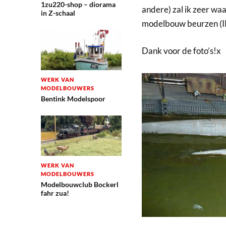
1zu220-shop – diorama
andere) zal ik zeer w
in Z-schaal
modelbouw beurzen (I
Dank voor de foto’s!x
WERK VAN
MODELBOUWERS
Bentink Modelspoor
WERK VAN
MODELBOUWERS
Modelbouwclub Bockerl
fahr zua!