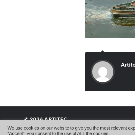
Artit
© 2026
ARTITEC
We use cookies on our website to give you the most relevant exp
THEME BY
ANDERS NORÉN
“Accept”, you consent to the use of ALL the cookies.