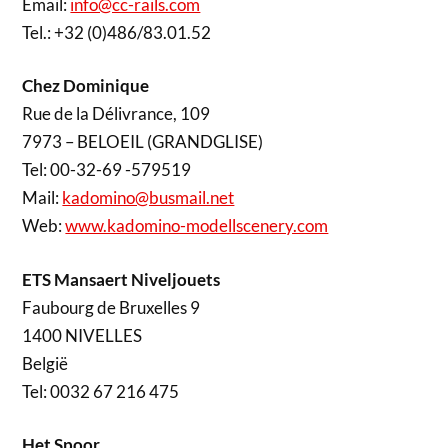
Email:
info@cc-rails.com
Tel.: +32 (0)486/83.01.52
Chez Dominique
Rue de la Délivrance, 109
7973 – BELOEIL (GRANDGLISE)
Tel: 00-32-69 -579519
Mail:
kadomino@busmail.net
Web:
www.kadomino-modellscenery.com
ETS Mansaert Niveljouets
Faubourg de Bruxelles 9
1400 NIVELLES
België
Tel: 0032 67 216 475
Het Spoor