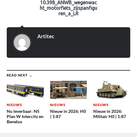
10.398_ANWB_wegenwac
ht_motorfiets_zijspanfigu
ren_a_LR
Artitec
READ NEXT →
NIEUWS
NIEUWS
NIEUWS
Nu leverbaar: NS
Nieuw in 2026: H0
Nieuw in 2026:
Plan W Intercity en
| 1:87
Militair H0 | 1:87
Benelux