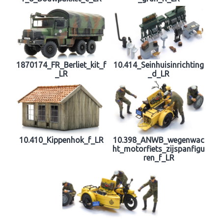
1870174_FR_Berliet_kit_f
10.414_Seinhuisinrichting
_LR
_d_LR
10.410_Kippenhok_f_LR
10.398_ANWB_wegenwac
ht_motorfiets_zijspanfigu
ren_f_LR