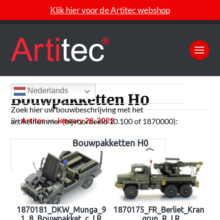
Klik hier voor de Artitec webshop
Nederlands
Bouwpakketten H0
Zoek hier uw bouwbeschrijving met het
by
Artitec
on
January 28, 2022
artikelnummer (bijvoorbeeld 10.100 of 1870000):
Bouwpakketten H0
1870181_DKW_Munga_9
1870175_FR_Berliet_Kran
1_8_Bouwpakket_c_LR
_grun_R_LR