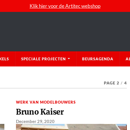
Klik hier voor de Artitec webshop
KELS
SPECIALE PROJECTEN
BEURSAGENDA
A
PAGE 2
/
4
WERK VAN MODELBOUWERS
Bruno Kaiser
December 29, 2020