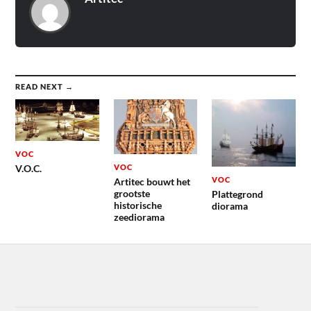
READ NEXT →
VOC
VOC
V.O.C.
VOC
Artitec bouwt het
grootste
Plattegrond
historische
diorama
zeediorama