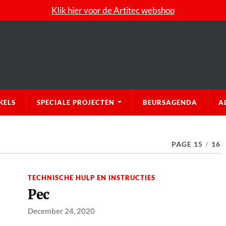
Klik hier voor de Artitec webshop
KELS
SPECIALE PROJECTEN
BEURSAGENDA
A
PAGE 15
/
16
TECHNISCHE HULP EN INSTRUCTIES
Pec
December 24, 2020